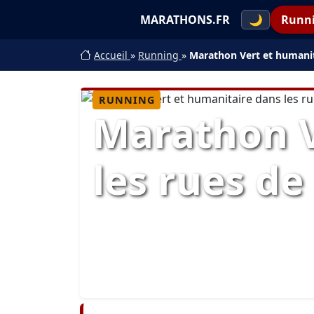
MARATHONS.FR
🌙
Runn
Accueil
»
Running
»
Marathon Vert et humanit
RUNNING
Marathon V
les rues d