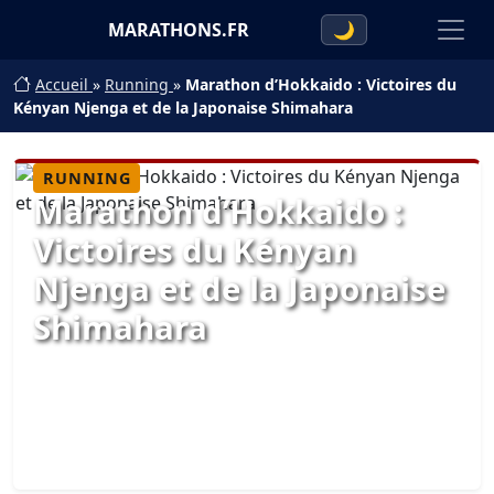
MARATHONS.FR
🌙
Accueil
»
Running
»
Marathon d’Hokkaido : Victoires du
Kényan Njenga et de la Japonaise Shimahara
RUNNING
Marathon d’Hokkaido :
Victoires du Kényan
Njenga et de la Japonaise
Shimahara