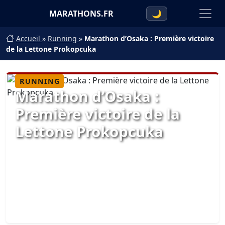
MARATHONS.FR
🌙
Accueil
»
Running
»
Marathon d’Osaka : Première victoire
de la Lettone Prokopcuka
RUNNING
Marathon d’Osaka :
Première victoire de la
Lettone Prokopcuka