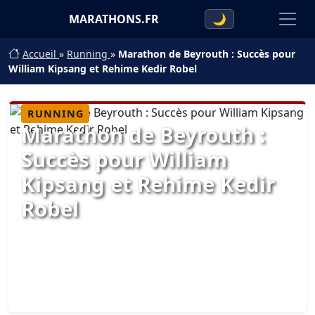
MARATHONS.FR
🌙
Accueil
»
Running
»
Marathon de Beyrouth : Succès pour
William Kipsang et Rehime Kedir Robel
RUNNING
Marathon de Beyrouth :
Succès pour William
Kipsang et Rehime Kedir
Robel