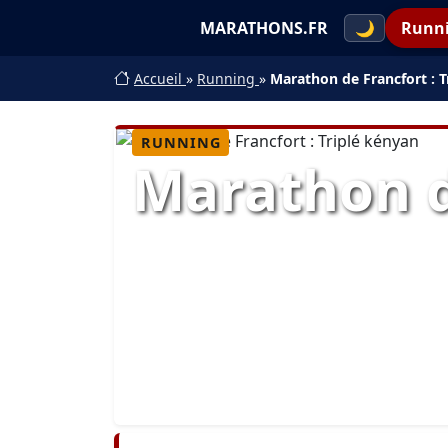
MARATHONS.FR
🌙
Runn
Accueil
»
Running
»
Marathon de Francfort : T
RUNNING
Marathon d