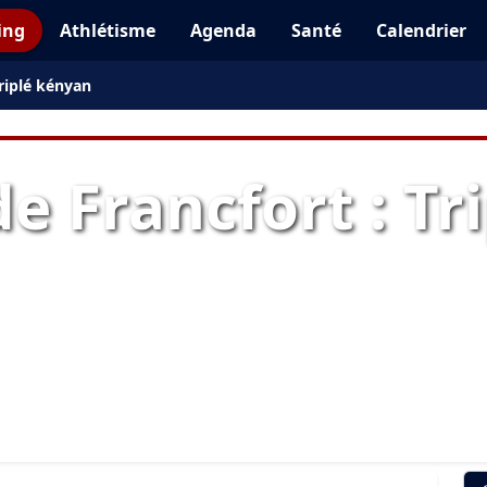
ing
Athlétisme
Agenda
Santé
Calendrier
riplé kényan
e Francfort : Tr