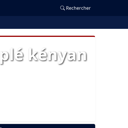
Rechercher
iplé kényan