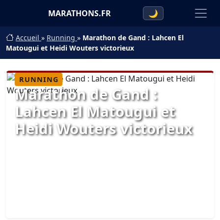
MARATHONS.FR
🌙
Accueil
»
Running
»
Marathon de Gand : Lahcen El
Matougui et Heidi Wouters victorieux
RUNNING
Marathon de Gand :
Lahcen El Matougui et
Heidi Wouters victorieux