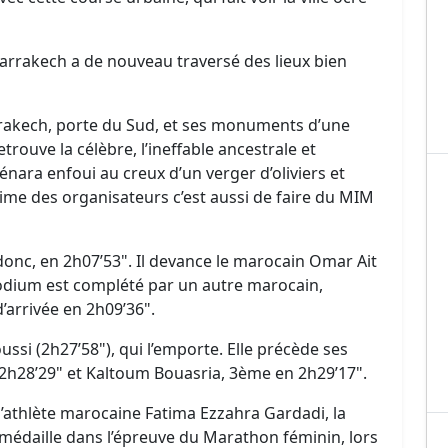
arrakech a de nouveau traversé des lieux bien
arrakech, porte du Sud, et ses monuments d’une
trouve la célèbre, l’ineffable ancestrale et
énara enfoui au creux d’un verger d’oliviers et
ltime des organisateurs c’est aussi de faire du MIM
donc, en 2h07’53". Il devance le marocain Omar Ait
podium est complété par un autre marocain,
’arrivée en 2h09’36".
ssi (2h27’58"), qui l’emporte. Elle précède ses
2h28’29" et Kaltoum Bouasria, 3ème en 2h29’17".
’athlète marocaine Fatima Ezzahra Gardadi, la
édaille dans l’épreuve du Marathon féminin, lors