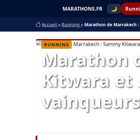
MARATHONS.FR
🌙
Runn
Accueil
»
Running
»
Marathon de Marrakech :
RUNNING
Marathon 
Kitwara et
vainqueur