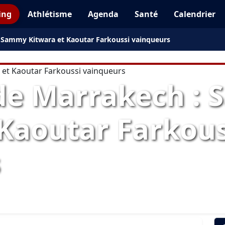
ing
Athlétisme
Agenda
Santé
Calendrier
 Sammy Kitwara et Kaoutar Farkoussi vainqueurs
de Marrakech :
 Kaoutar Farkous
s