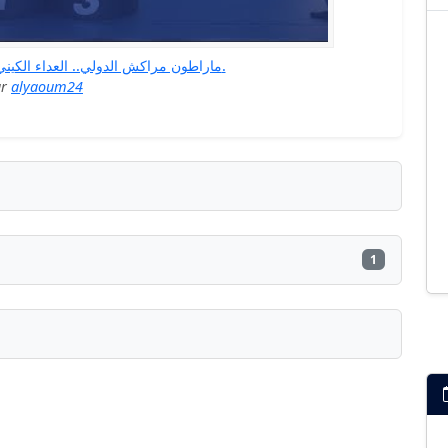
ماراطون مراكش الدولي.. العداء الكيني سامي كيتوارا يفوز باللقب.
ar
alyaoum24
1