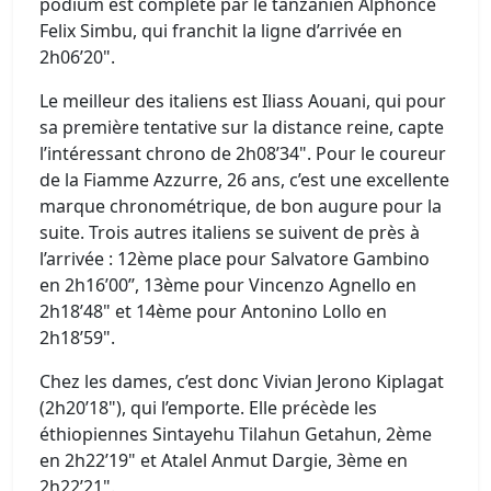
podium est complété par le tanzanien Alphonce
Felix Simbu, qui franchit la ligne d’arrivée en
2h06’20".
Le meilleur des italiens est Iliass Aouani, qui pour
sa première tentative sur la distance reine, capte
l’intéressant chrono de 2h08’34". Pour le coureur
de la Fiamme Azzurre, 26 ans, c’est une excellente
marque chronométrique, de bon augure pour la
suite. Trois autres italiens se suivent de près à
l’arrivée : 12ème place pour Salvatore Gambino
en 2h16’00’’, 13ème pour Vincenzo Agnello en
2h18’48" et 14ème pour Antonino Lollo en
2h18’59".
Chez les dames, c’est donc Vivian Jerono Kiplagat
(2h20’18"), qui l’emporte. Elle précède les
éthiopiennes Sintayehu Tilahun Getahun, 2ème
en 2h22’19" et Atalel Anmut Dargie, 3ème en
2h22’21".