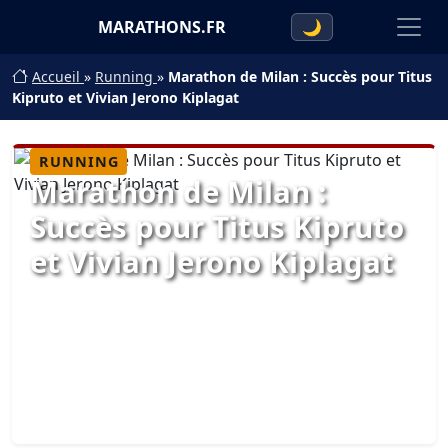
MARATHONS.FR
🌙
Accueil
»
Running
»
Marathon de Milan : Succès pour Titus
Kipruto et Vivian Jerono Kiplagat
RUNNING
Marathon de Milan :
Succès pour Titus Kipruto
et Vivian Jerono Kiplagat