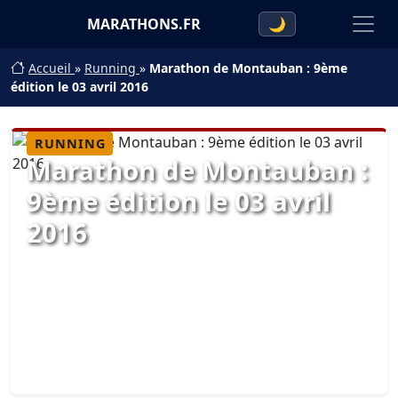
MARATHONS.FR
🌙
Accueil
»
Running
»
Marathon de Montauban : 9ème
édition le 03 avril 2016
RUNNING
Marathon de Montauban :
9ème édition le 03 avril
2016