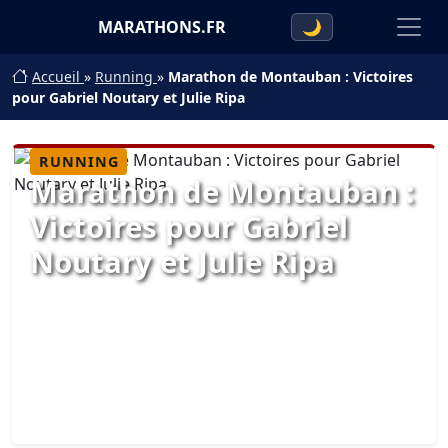
MARATHONS.FR
🌙
Accueil
»
Running
»
Marathon de Montauban : Victoires
pour Gabriel Noutary et Julie Ripa
RUNNING
Marathon de Montauban :
Victoires pour Gabriel
Noutary et Julie Ripa