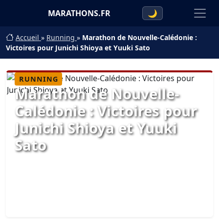
MARATHONS.FR
🌙
Accueil
»
Running
»
Marathon de Nouvelle-Calédonie :
Victoires pour Junichi Shioya et Yuuki Sato
RUNNING
Marathon de Nouvelle-
Calédonie : Victoires pour
Junichi Shioya et Yuuki
Sato