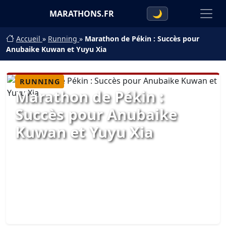
MARATHONS.FR
🌙
Accueil
»
Running
»
Marathon de Pékin : Succès pour
Anubaike Kuwan et Yuyu Xia
RUNNING
Marathon de Pékin :
Succès pour Anubaike
Kuwan et Yuyu Xia