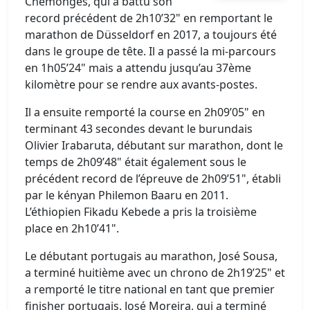
Chemonges, qui a battu son
record précédent de 2h10’32" en remportant le
marathon de Düsseldorf en 2017, a toujours été
dans le groupe de tête. Il a passé la mi-parcours
en 1h05’24" mais a attendu jusqu’au 37ème
kilomètre pour se rendre aux avants-postes.
Il a ensuite remporté la course en 2h09’05" en
terminant 43 secondes devant le burundais
Olivier Irabaruta, débutant sur marathon, dont le
temps de 2h09’48" était également sous le
précédent record de l’épreuve de 2h09’51", établi
par le kényan Philemon Baaru en 2011.
L’éthiopien Fikadu Kebede a pris la troisième
place en 2h10’41".
Le débutant portugais au marathon, José Sousa,
a terminé huitième avec un chrono de 2h19’25" et
a remporté le titre national en tant que premier
finisher portugais. José Moreira, qui a terminé