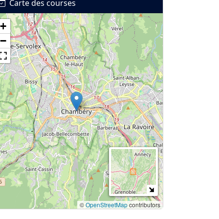
Carte des courses
+
−
©
OpenStreetMap
contributors