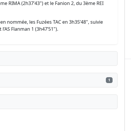
 9ème RIMA (2h37’43") et le Fanion 2, du 3ème REI
ien nommée, les Fuzées TAC en 3h35’48", suivie
 l’AS Flanman 1 (3h47’51").
1