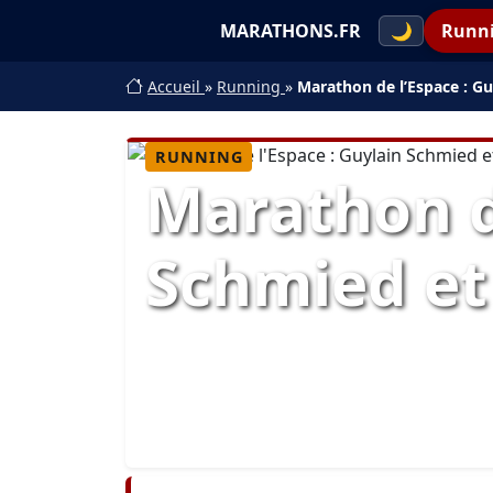
MARATHONS.FR
🌙
Runn
Accueil
»
Running
»
Marathon de l’Espace : Gu
RUNNING
Marathon de
Schmied et 