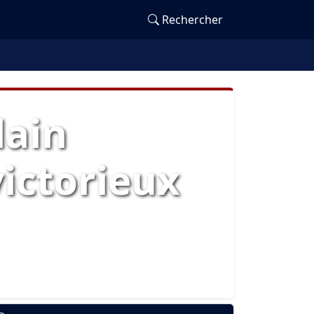
Rechercher
lain
victorieux