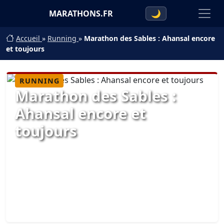
MARATHONS.FR
🌙
Accueil
»
Running
»
Marathon des Sables : Ahansal encore
et toujours
RUNNING
Marathon des Sables :
Ahansal encore et
toujours