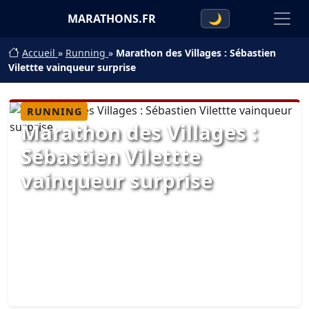
MARATHONS.FR
🌙
Accueil
»
Running
»
Marathon des Villages : Sébastien
Vilettte vainqueur surprise
RUNNING
Marathon des Villages :
Sébastien Vilettte
vainqueur surprise