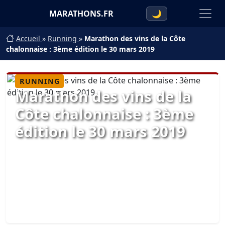
MARATHONS.FR
🌙
Accueil
»
Running
»
Marathon des vins de la Côte
chalonnaise : 3ème édition le 30 mars 2019
RUNNING
Marathon des vins de la
Côte chalonnaise : 3ème
édition le 30 mars 2019