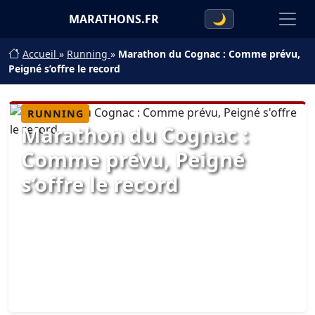
MARATHONS.FR
🌙
Accueil
»
Running
»
Marathon du Cognac : Comme prévu,
Peigné s’offre le record
RUNNING
Marathon du Cognac :
Comme prévu, Peigné
s’offre le record