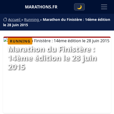
MARATHONS.FR
🌙
Accueil
»
Running
»
Marathon du Finistère : 14ème édition
le 28 juin 2015
RUNNING
Marathon du Finistère :
14ème édition le 28 juin
2015