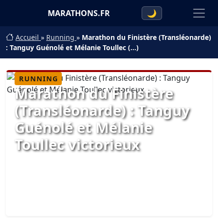
MARATHONS.FR
🌙
Accueil
»
Running
»
Marathon du Finistère (Transléonarde)
: Tanguy Guénolé et Mélanie Toullec (…)
RUNNING
Marathon du Finistère
(Transléonarde) : Tanguy
Guénolé et Mélanie
Toullec victorieux