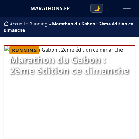
MARATHONS.FR
🌙
Accueil
»
Running
»
Marathon du Gabon : 2ème édition ce
dimanche
RUNNING
Marathon du Gabon :
2ème édition ce dimanche