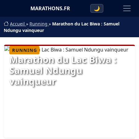
MARATHONS.FR
🌙
Accueil
»
Running
»
Marathon du Lac Biwa : Samuel
Ndungu vainqueur
RUNNING
Marathon du Lac Biwa :
Samuel Ndungu
vainqueur