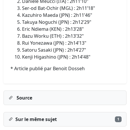
Daniele Meucci (ITA) : 2h11’10"
Ser-od Bat-Ochir (MGL) : 2h11’18"
Kazuhiro Maeda (JPN) : 2h11’46"
Takuya Noguchi (JPN) : 2h12’29"
Eric Ndiema (KEN) : 2h13’28"
Bazu Worku (ETH) : 2h13’32"
Rui Yonezawa (JPN) : 2h14’13"
Satoru Sasaki (JPN) : 2h14’27"
Kenji Higashino (JPN) : 2h14’48"
* Article publié par Benoit Dosseh
Source
Sur le même sujet
1