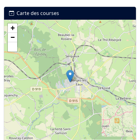
Carte des courses
+
Connexion
S’inscrire
mot de passe oublié ?
−