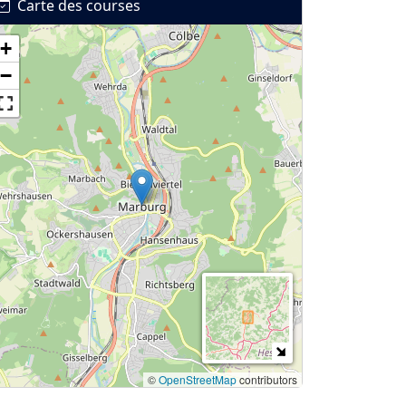
Carte des courses
+
−
©
OpenStreetMap
contributors