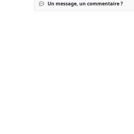
Un message, un commentaire ?
Connexion
S’inscrire
mot de passe o