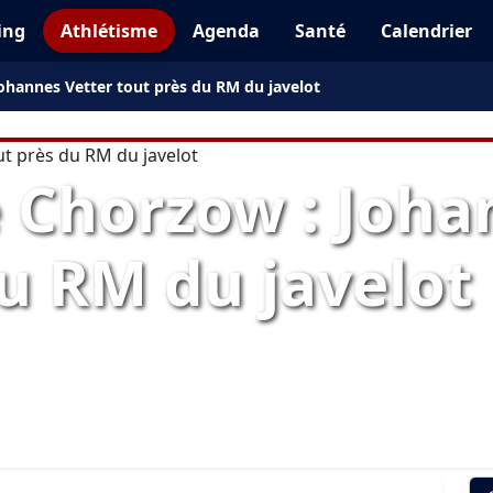
ing
Athlétisme
Agenda
Santé
Calendrier
ohannes Vetter tout près du RM du javelot
 Chorzow : Joha
u RM du javelot