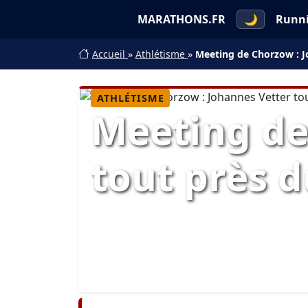
MARATHONS.FR
🌙
Runn
Accueil
»
Athlétisme
»
Meeting de Chorzow : J
ATHLÉTISME
Meeting de
tout près d