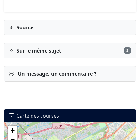
Source
Sur le même sujet
3
Un message, un commentaire ?
Carte des courses
+
Connexion
S’inscrire
mot de passe oublié ?
−