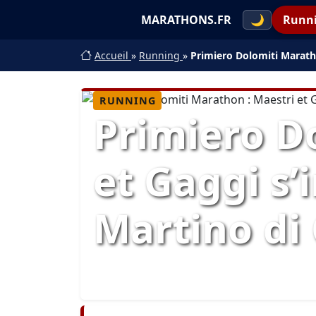
MARATHONS.FR
🌙
Runn
Accueil
»
Running
»
Primiero Dolomiti Maratho
RUNNING
Primiero D
et Gaggi s
Martino di