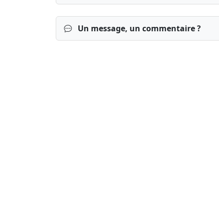
Un message, un commentaire ?
Connexion
S’inscrire
mot de passe o