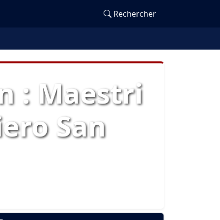
Rechercher
 : Maestri
iero San