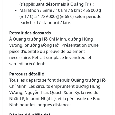
(s’appliquant désormais à Quảng Trị) :
Marathon / Semi / 10 km / 5 km : 455 000 ₫
(≈ 17 €) à 1 729 000 ₫ (≈ 65 €) selon période
early bird / standard / late.
Retrait des dossards
À Quảng trường Hồ Chí Minh, đường Hùng
Vương, phường Đồng Hới. Présentation d’une
pièce d’identité ou preuve de paiement
nécessaire. Retrait sur place le vendredi et
samedi précédents.
Parcours détaillé
Tous les départs se font depuis Quảng trường Hồ
Chí Minh. Les circuits empruntent đường Hùng
Vương, Nguyễn Trãi, Quách Xuân Kỳ, la rive du
Nhật Lệ, le pont Nhật Lệ, et la péninsule de Bao
Ninh pour les longues distances.
Dénivelé & difficulté