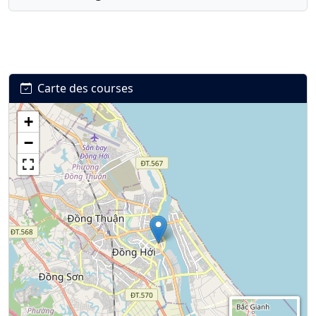
Carte des courses
+
Connexion
S’inscrire
mot de passe oublié ?
−