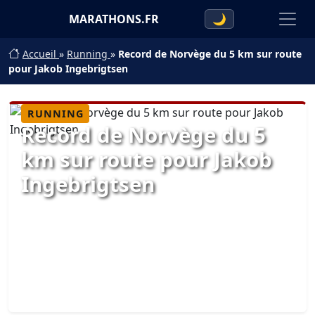
MARATHONS.FR
🌙
Accueil
»
Running
»
Record de Norvège du 5 km sur route
pour Jakob Ingebrigtsen
RUNNING
Record de Norvège du 5
km sur route pour Jakob
Ingebrigtsen