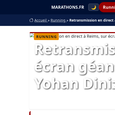
MARATHONS.FR
🌙
Runn
Accueil
»
Running
»
Retransmission en direct
RUNNING
Retransmiss
écran géan
Yohan Dini