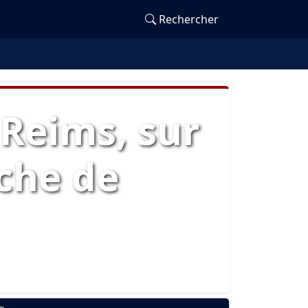
Rechercher
 Reims, sur
che de