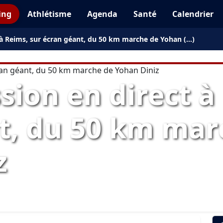
ing
Athlétisme
Agenda
Santé
Calendrier
 à Reims, sur écran géant, du 50 km marche de Yohan (…)
ion en direct à
t, du 50 km mar
z