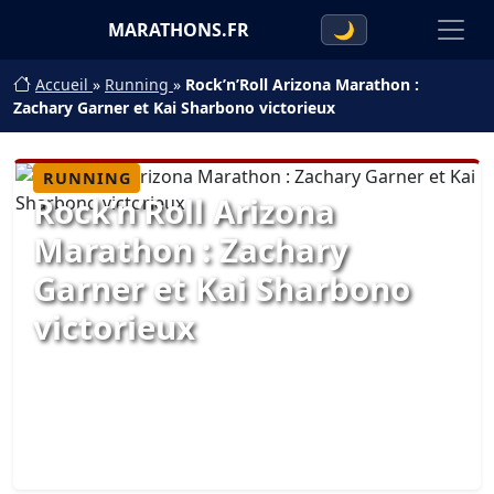
MARATHONS.FR
🌙
Accueil
»
Running
»
Rock’n’Roll Arizona Marathon :
Zachary Garner et Kai Sharbono victorieux
RUNNING
Rock’n’Roll Arizona
Marathon : Zachary
Garner et Kai Sharbono
victorieux