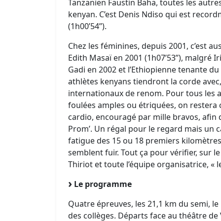
Tanzanien Faustin Baha, toutes les autr
kenyan. C’est Denis Ndiso qui est recor
(1h00’54’’).
Chez les féminines, depuis 2001, c’est a
Edith Masaï en 2001 (1h07’53’’), malgré Ir
Gadi en 2002 et l’Ethiopienne tenante du 
athlètes kenyans tiendront la corde avec,
internationaux de renom. Pour tous les
foulées amples ou étriquées, on restera
cardio, encouragé par mille bravos, afin d
Prom’. Un régal pour le regard mais un ca
fatigue des 15 ou 18 premiers kilomètres
semblent fuir. Tout ça pour vérifier, sur 
Thiriot et toute l’équipe organisatrice, « 
Le programme
Quatre épreuves, les 21,1 km du semi, le 1
des collèges. Départs face au théâtre de 