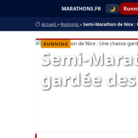
MARATHONS.FR
🌙
Runn
Accueil
»
Running
»
Semi-Marathon de Nice :
RUNNING
Semi-Marat
gardée des