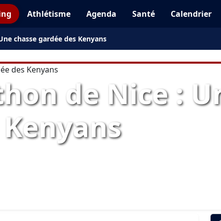
ing
Athlétisme
Agenda
Santé
Calendrier
 Une chasse gardée des Kenyans
hon de Nice : U
 Kenyans