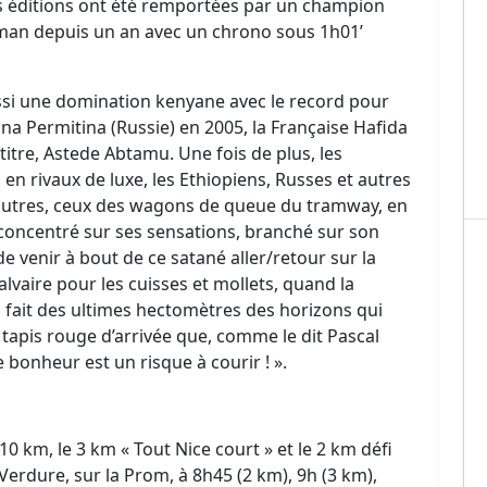
es éditions ont été remportées par un champion
dman depuis un an avec un chrono sous 1h01’
ussi une domination kenyane avec le record pour
ina Permitina (Russie) en 2005, la Française Hafida
titre, Astede Abtamu. Une fois de plus, les
 en rivaux de luxe, les Ethiopiens, Russes et autres
 autres, ceux des wagons de queue du tramway, en
 concentré sur ses sensations, branché sur son
e venir à bout de ce satané aller/retour sur la
lvaire pour les cuisses et mollets, quand la
 fait des ultimes hectomètres des horizons qui
le tapis rouge d’arrivée que, comme le dit Pascal
le bonheur est un risque à courir ! ».
0 km, le 3 km « Tout Nice court » et le 2 km défi
Verdure, sur la Prom, à 8h45 (2 km), 9h (3 km),