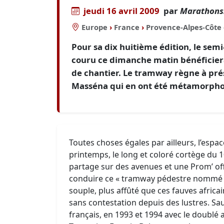
jeudi 16 avril 2009
par
Marathons.
Europe
›
France
›
Provence-Alpes-Côte 
Pour sa dix huitième édition, le sem
couru ce dimanche matin bénéficiera
de chantier. Le tramway règne à prés
Masséna qui en ont été métamorpho
Toutes choses égales par ailleurs, l’espa
printemps, le long et coloré cortège du 
partage sur des avenues et une Prom’ off
conduire ce « tramway pédestre nommé dé
souple, plus affûté que ces fauves afric
sans contestation depuis des lustres. Sa
français, en 1993 et 1994 avec le doublé a