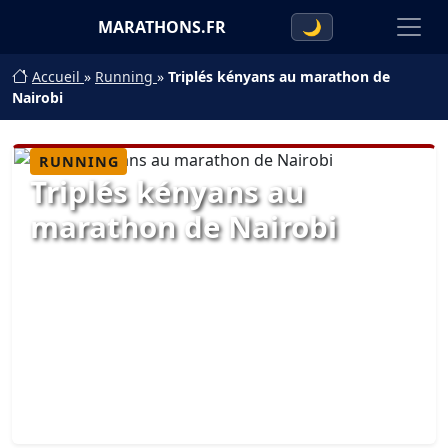
MARATHONS.FR
🌙
Accueil
»
Running
»
Triplés kényans au marathon de
Nairobi
RUNNING
Triplés kényans au
marathon de Nairobi