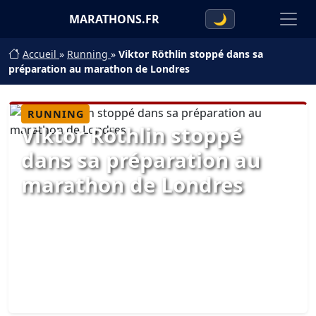
MARATHONS.FR
🌙
Accueil
»
Running
»
Viktor Röthlin stoppé dans sa
préparation au marathon de Londres
RUNNING
Viktor Röthlin stoppé
dans sa préparation au
marathon de Londres