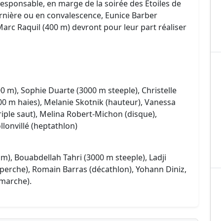
 responsable, en marge de la soirée des Etoiles de
dernière ou en convalescence, Eunice Barber
arc Raquil (400 m) devront pour leur part réaliser
00 m), Sophie Duarte (3000 m steeple), Christelle
0 m haies), Melanie Skotnik (hauteur), Vanessa
riple saut), Melina Robert-Michon (disque),
onvillé (heptathlon)
m), Bouabdellah Tahri (3000 m steeple), Ladji
perche), Romain Barras (décathlon), Yohann Diniz,
 marche).