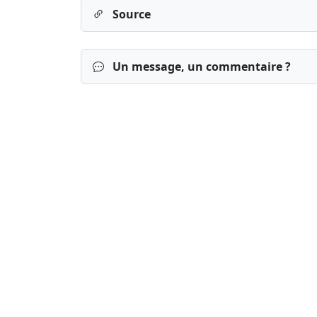
Source
Un message, un commentaire ?
Connexion
S’inscrire
mot de passe o