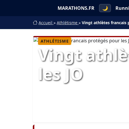
MARATHONS.FR
🌙
Runn
Accueil
»
Athlétisme
»
Vingt athlètes francais
ATHLÉTISME
Vingt athlè
les JO