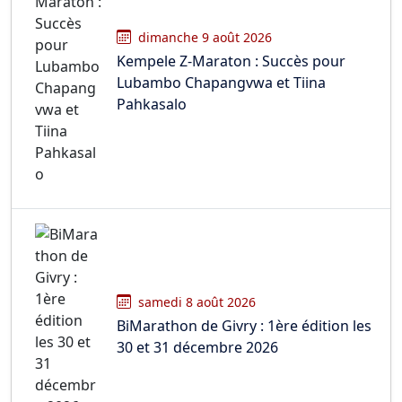
Givry
17 ravitaillements festifs
dimanche 9 août 2026
Kempele Z-Maraton : Succès pour
Lubambo Chapangvwa et Tiina
Pahkasalo
vendredi 12 septembre 2025, 17:23
par
Laure
Hello
1-Départ à Givry
2-17 ravitaillements festifs
C’est très sympa, n’hésitez pas à venir ;-)
mercredi 10 septembre 2025, 23:36
par
Gilles
samedi 8 août 2026
BiMarathon de Givry : 1ère édition les
1- Givry
30 et 31 décembre 2026
2 - 17 ravitaillements festifs