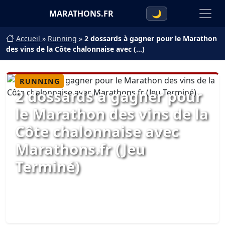
MARATHONS.FR
🌙
Accueil
»
Running
»
2 dossards à gagner pour le Marathon
des vins de la Côte chalonnaise avec (…)
RUNNING
2 dossards à gagner pour
le Marathon des vins de la
Côte chalonnaise avec
Marathons.fr (Jeu
Terminé)