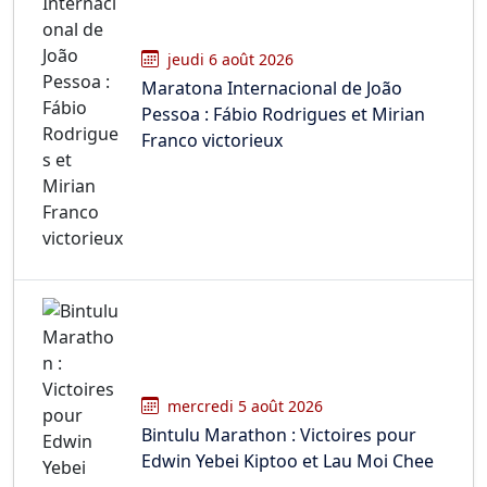
Bonsoir les amis,
Départ/Arrivée à Givry et 17 ravitaillements
jeudi 6 août 2026
festifs
Maratona Internacional de João
Pessoa : Fábio Rodrigues et Mirian
Quoi qu’il en soit, j’y serai
Franco victorieux
mardi 9 septembre 2025, 11:11
par
Sébastien
Givry - 17 ravitaillements festifs
mercredi 5 août 2026
Bintulu Marathon : Victoires pour
Edwin Yebei Kiptoo et Lau Moi Chee