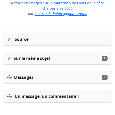
Retour en images sur le Marathon des vins de la côte
chalonnaise 2025
par
Le Grand Chalon Agglomération
Source
Sur le même sujet
1
Messages
8
Un message, un commentaire ?
dimanche 14 septembre 2025, 20:08
par
Marathons.fr
Bonsoir à tous.