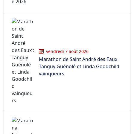
mercredi 10 septembre 2025, 08:59
par
Hervé
Bonjour bonjour la compagnie,
Le départ sera donné à Givry (le but étant d’y
revenir à la fin😜) et il faudra déguster aux 17
ravitaillements festifs proposés 😉
🤞
vendredi 7 août 2026
Marathon de Saint André des Eaux :
Tanguy Guénolé et Linda Goodchild
vainqueurs
mardi 9 septembre 2025, 21:46
par
Heuzey
Givry depart/ arrivée
17 ravitaillements festifs 🍷
mardi 9 septembre 2025, 20:10
par
DAN 5754