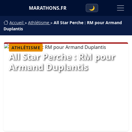
MARATHONS.FR
🌙
Accueil
»
Athlétisme
»
All Star Perche : RM pour Armand
Duplantis
ATHLÉTISME
All Star Perche : RM pour
Armand Duplantis