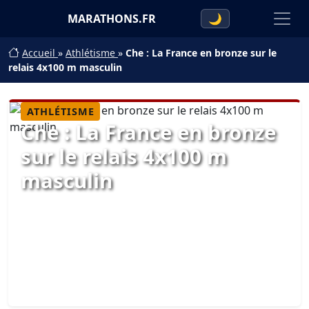
MARATHONS.FR
🌙
Accueil
»
Athlétisme
»
Che : La France en bronze sur le
relais 4x100 m masculin
ATHLÉTISME
Che : La France en bronze
sur le relais 4x100 m
masculin