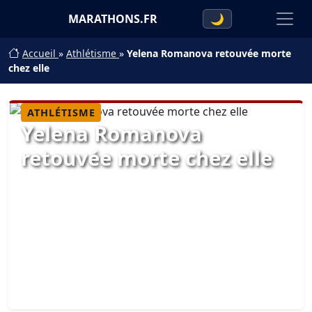
MARATHONS.FR
🌙
Accueil
»
Athlétisme
»
Yelena Romanova retouvée morte
chez elle
ATHLÉTISME
Yelena Romanova
retouvée morte chez elle