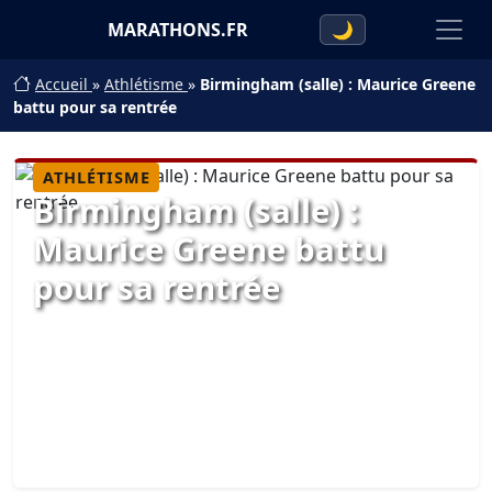
MARATHONS.FR
🌙
Accueil
»
Athlétisme
»
Birmingham (salle) : Maurice Greene
battu pour sa rentrée
ATHLÉTISME
Birmingham (salle) :
Maurice Greene battu
pour sa rentrée