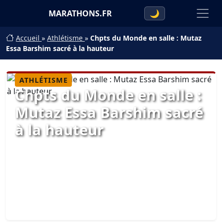
MARATHONS.FR
🌙
Accueil
»
Athlétisme
»
Chpts du Monde en salle : Mutaz
Essa Barshim sacré à la hauteur
ATHLÉTISME
Chpts du Monde en salle :
Mutaz Essa Barshim sacré
à la hauteur