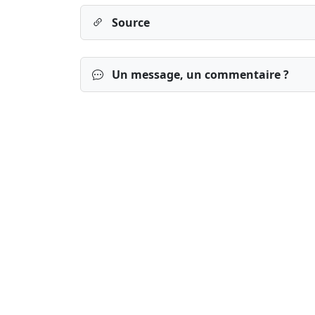
Source
Un message, un commentaire ?
Connexion
S’inscrire
mot de passe o