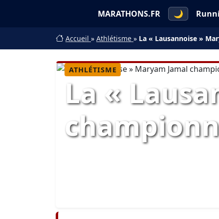
MARATHONS.FR
🌙
Runn
Accueil
»
Athlétisme
»
La « Lausannoise » Ma
ATHLÉTISME
La « Lausa
championn