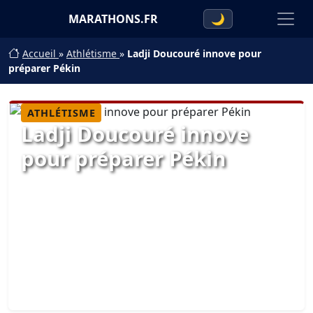
MARATHONS.FR
🌙
Accueil
»
Athlétisme
»
Ladji Doucouré innove pour
préparer Pékin
ATHLÉTISME
Ladji Doucouré innove
pour préparer Pékin