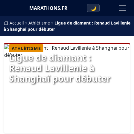
MARATHONS.FR
🌙
Accueil
»
Athlétisme
»
Ligue de diamant : Renaud Lavillenie
à Shanghaï pour débuter
ATHLÉTISME
Ligue de diamant :
Renaud Lavillenie à
Shanghaï pour débuter