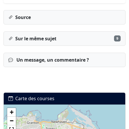
Source
Sur le même sujet
9
Un message, un commentaire ?
Carte des courses
+
Connexion
S’inscrire
mot de passe oublié ?
−