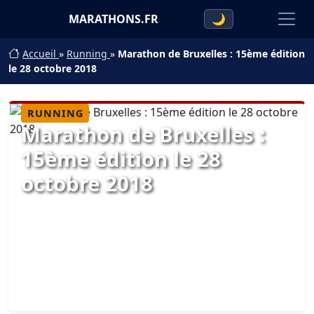
MARATHONS.FR
🌙
Accueil
»
Running
»
Marathon de Bruxelles : 15ème édition
le 28 octobre 2018
RUNNING
Marathon de Bruxelles :
15ème édition le 28
octobre 2018