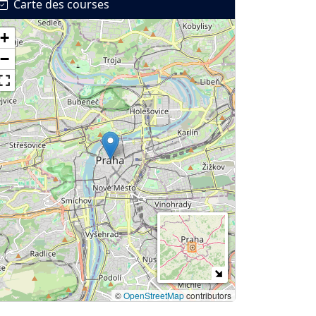
Carte des courses
+
−
©
OpenStreetMap
contributors