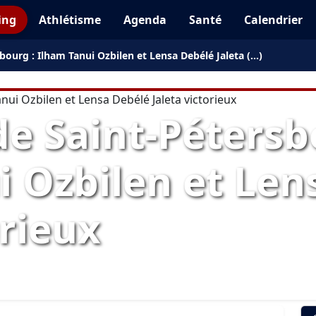
ing
Athlétisme
Agenda
Santé
Calendrier
ourg : Ilham Tanui Ozbilen et Lensa Debélé Jaleta (…)
e Saint-Pétersb
i Ozbilen et Len
orieux