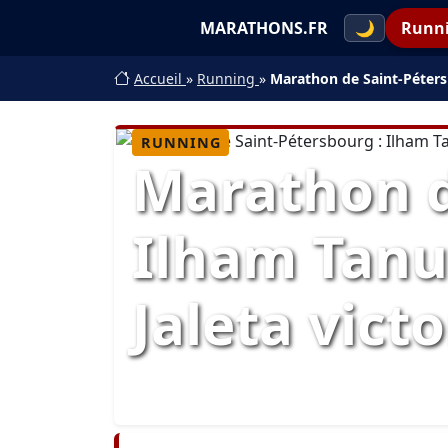
MARATHONS.FR
🌙
Runn
Accueil
»
Running
»
Marathon de Saint-Pétersb
RUNNING
Marathon d
Ilham Tanu
Jaleta vict