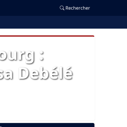
Rechercher
ourg :
sa Debélé