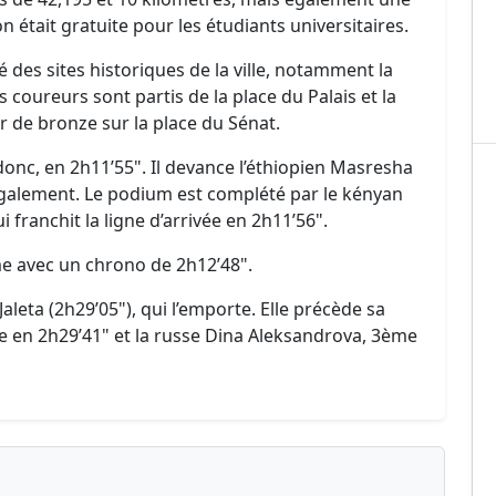
on était gratuite pour les étudiants universitaires.
 des sites historiques de la ville, notamment la
s coureurs sont partis de la place du Palais et la
er de bronze sur la place du Sénat.
donc, en 2h11’55". Il devance l’éthiopien Masresha
également. Le podium est complété par le kényan
 franchit la ligne d’arrivée en 2h11’56".
ème avec un chrono de 2h12’48".
aleta (2h29’05"), qui l’emporte. Elle précède sa
 en 2h29’41" et la russe Dina Aleksandrova, 3ème