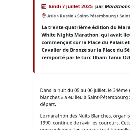
lundi 7 juillet 2025
par
Marathons
Asie
›
Russie
›
Saint-Pétersbourg
›
Sain
La trente-quatrième édition du Mara
White Nights Marathon, qui avait lieu
commençait sur la Place du Palais e
Cavalier de Bronze sur la Place du Sé
remporté par le turc Ilham Tanui Ozb
Dans la nuit du 05 au 06 juillet, le 34èm
blanches » a eu lieu à Saint-Pétersbourg :
départ.
Le marathon des Nuits Blanches, organis
1990, continue de ravir les coureurs. C
non seulement les courses traditionnelle