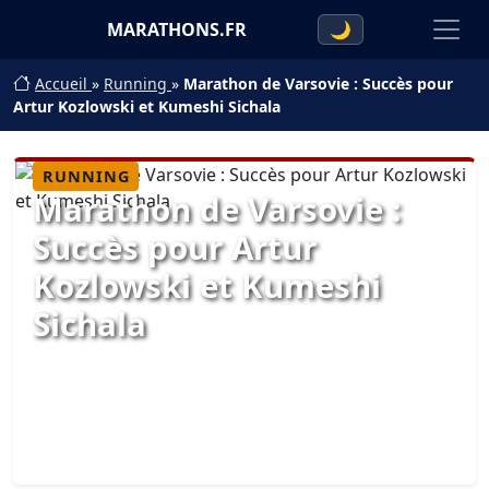
MARATHONS.FR
🌙
Accueil
»
Running
»
Marathon de Varsovie : Succès pour
Artur Kozlowski et Kumeshi Sichala
RUNNING
Marathon de Varsovie :
Succès pour Artur
Kozlowski et Kumeshi
Sichala